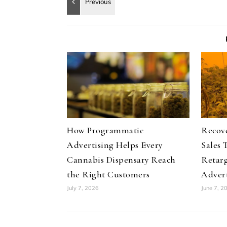
How Programmatic
Recov
Advertising Helps Every
Sales 
Cannabis Dispensary Reach
Retar
the Right Customers
Advert
July 7, 2026
June 7, 2