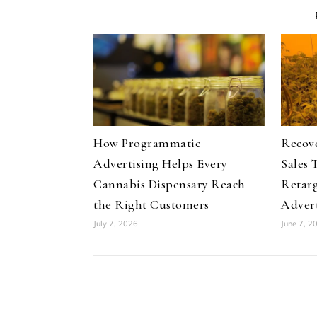
How Programmatic
Recov
Advertising Helps Every
Sales 
Cannabis Dispensary Reach
Retar
the Right Customers
Advert
July 7, 2026
June 7, 2