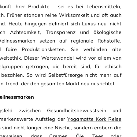
unft ihrer Produkte – sei es bei Lebensmitteln,
ch. Früher standen reine Wirksamkeit und oft auch
d. Heute hingegen definiert sich Luxus neu: nicht
rch Achtsamkeit, Transparenz und ökologische
ellnessmarken setzen auf regionale Rohstoffe,
d faire Produktionsketten. Sie verbinden alte
eltethik. Dieser Wertewandel wird vor allem von
ielgruppen getragen, die bereit sind, für ethisch
bezahlen. So wird Selbstfürsorge nicht mehr auf
in Trend, der den gesamten Markt neu ausrichtet.
Wellnessmarken
feld zwischen Gesundheitsbewusstsein und
bemerkenswerte Aufstieg der
Yogamatte Kork Reise
 sind nicht länger eine Nische, sondern erobern die
beweisen, dass Cremes, Öle, Tees oder