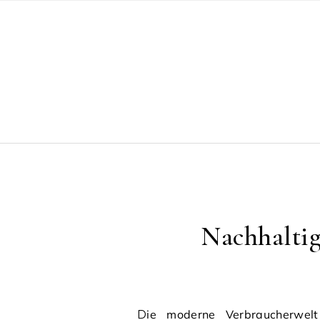
Skip to content
Nachhaltig
Die moderne Verbraucherwelt erlebt einen radikalen Wandel. Immer mehr